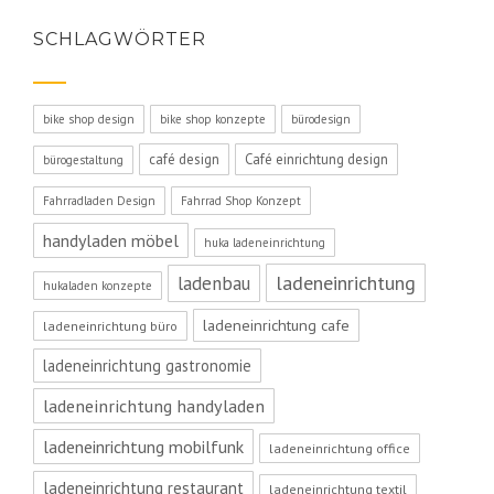
SCHLAGWÖRTER
bike shop design
bike shop konzepte
bürodesign
café design
Café einrichtung design
bürogestaltung
Fahrradladen Design
Fahrrad Shop Konzept
handyladen möbel
huka ladeneinrichtung
ladeneinrichtung
ladenbau
hukaladen konzepte
ladeneinrichtung cafe
ladeneinrichtung büro
ladeneinrichtung gastronomie
ladeneinrichtung handyladen
ladeneinrichtung mobilfunk
ladeneinrichtung office
ladeneinrichtung restaurant
ladeneinrichtung textil