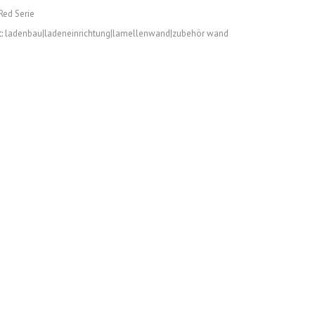
Red Serie
t:
ladenbau|ladeneinrichtung|lamellenwand|zubehör wand