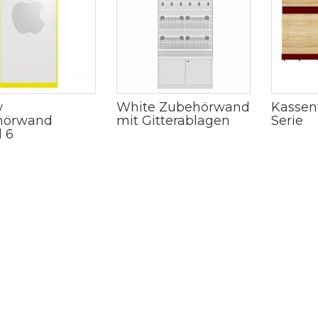
w
White Zubehörwand
Kassen
hörwand
mit Gitterablagen
Serie
 6