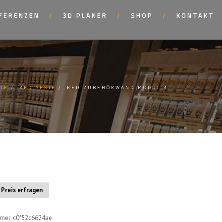
FERENZEN
3D PLANER
SHOP
KONTAKT
ITE
RED SERIE
RED ZUBEHÖRWAND MODUL 4
Preis erfragen
and
mmer:
c0f52c6624ae