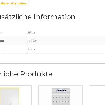
zliche Information
sätzliche Information
cm
90 cm
 cm
210 cm
cm
25 cm
liche Produkte