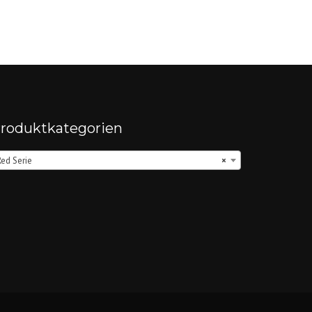
roduktkategorien
Red Serie
×