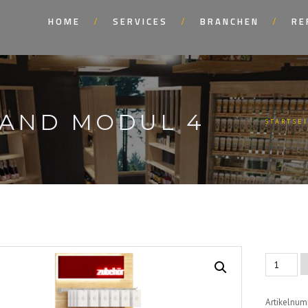
HOME
SERVICES
BRANCHEN
RE
AND MODUL 4
STARTSE
Red
Zubehörw
Modul
Artikelnu
4