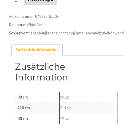
Zubehörwand
Mittel
Artikelnummer:
07168af6cb0e
Ablage
Kategorie:
White Serie
und
LED
Schlagwort:
ladenbau|ladeneinrichtung|lamellenwand|zubehör wand
Frame
Menge
Zusätzliche Information
Zusätzliche
Information
90 cm
90 cm
210 cm
210 cm
40 cm
40 cm